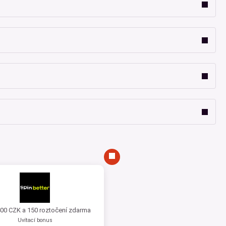
400 CZK a 150 roztočení zdarma
Uvítací bonus