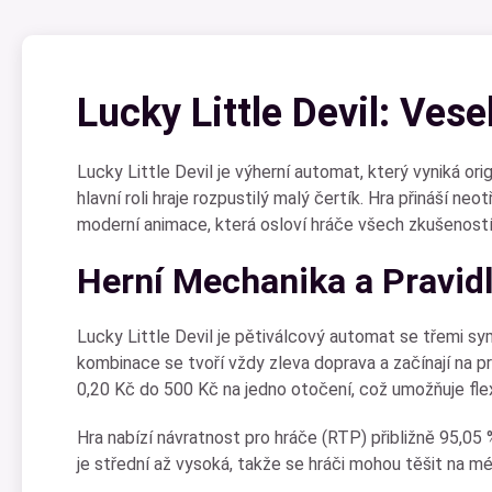
Lucky Little Devil: Vese
Lucky Little Devil je výherní automat, který vyniká or
hlavní roli hraje rozpustilý malý čertík. Hra přináší n
moderní animace, která osloví hráče všech zkušeností
Herní Mechanika a Pravid
Lucky Little Devil je pětiválcový automat se třemi sy
kombinace se tvoří vždy zleva doprava a začínají na pr
0,20 Kč do 500 Kč na jedno otočení, což umožňuje flexi
Hra nabízí návratnost pro hráče (RTP) přibližně 95,0
je střední až vysoká, takže se hráči mohou těšit na m