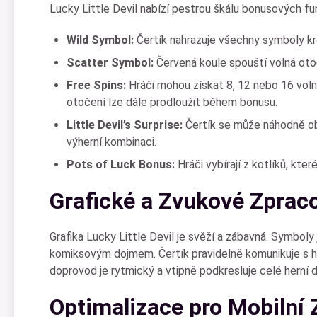
Lucky Little Devil nabízí pestrou škálu bonusových fu
Wild Symbol:
Čertík nahrazuje všechny symboly kr
Scatter Symbol:
Červená koule spouští volná otoče
Free Spins:
Hráči mohou získat 8, 12 nebo 16 voln
otočení lze dále prodloužit během bonusu.
Little Devil’s Surprise:
Čertík se může náhodně obj
výherní kombinaci.
Pots of Luck Bonus:
Hráči vybírají z kotlíků, kter
Grafické a Zvukové Zprac
Grafika Lucky Little Devil je svěží a zábavná. Symboly
komiksovým dojmem. Čertík pravidelně komunikuje s h
doprovod je rytmický a vtipně podkresluje celé herní 
Optimalizace pro Mobilní 