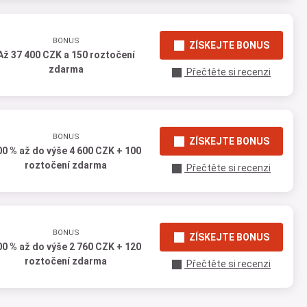
BONUS
ZÍSKEJTE BONUS
Až 37 400 CZK a 150 roztočení
zdarma
Přečtěte si recenzi
BONUS
ZÍSKEJTE BONUS
00 % až do výše 4 600 CZK + 100
roztočení zdarma
Přečtěte si recenzi
BONUS
ZÍSKEJTE BONUS
00 % až do výše 2 760 CZK + 120
roztočení zdarma
Přečtěte si recenzi