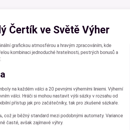
lý Čertík ve Světě Výher
iginální grafickou atmosférou a hravým zpracováním, kde
eotřelou kombinaci jednoduché hratelnosti, pestrých bonusů a
.
la
mboly na každém válci a 20 pevnými výherními liniemi. Výherní
vním válci. Hráči si mohou nastavit výši sázky v rozsahu od
bilní přístup jak pro začátečníky, tak pro zkušené sázkaře.
5 %, což je běžný standard mezi podobnými automaty. Variance
éně časté, avšak zajímavé výhry.