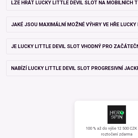
LZE HRÁT LUCKY LITTLE DEVIL SLOT NA MOBILNÍCH 
JAKÉ JSOU MAXIMÁLNÍ MOŽNÉ VÝHRY VE HŘE LUCKY 
JE LUCKY LITTLE DEVIL SLOT VHODNÝ PRO ZAČÁTEČ
NABÍZÍ LUCKY LITTLE DEVIL SLOT PROGRESIVNÍ JAC
100 % až do výše 12 500 CZK
roztočení zdarma