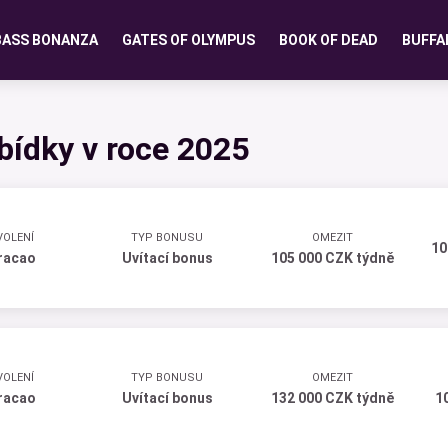
BASS BONANZA
GATES OF OLYMPUS
BOOK OF DEAD
BUFFA
abídky v roce 2025
VOLENÍ
TYP BONUSU
OMEZIT
10
racao
Uvítací bonus
105 000 CZK týdně
VOLENÍ
TYP BONUSU
OMEZIT
racao
Uvítací bonus
132 000 CZK týdně
1