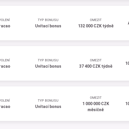
VOLENÍ
TYP BONUSU
OMEZIT
racao
Uvítací bonus
132 000 CZK týdně
VOLENÍ
TYP BONUSU
OMEZIT
1
racao
Uvítací bonus
37 400 CZK týdně
OMEZIT
VOLENÍ
TYP BONUSU
1 000 000 CZK
1
racao
Uvítací bonus
měsíčně