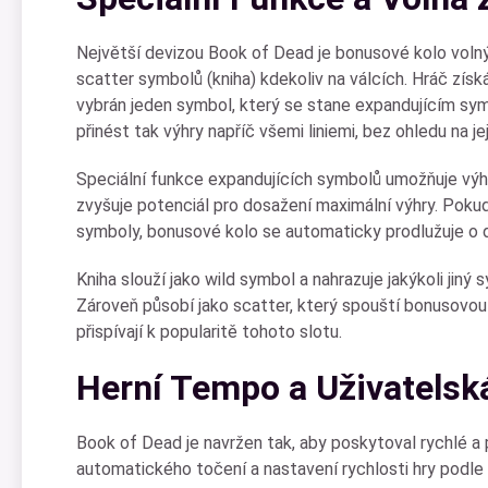
Největší devizou Book of Dead je bonusové kolo volných
scatter symbolů (kniha) kdekoliv na válcích. Hráč zí
vybrán jeden symbol, který se stane expandujícím sym
přinést tak výhry napříč všemi liniemi, bez ohledu na jej
Speciální funkce expandujících symbolů umožňuje výh
zvyšuje potenciál pro dosažení maximální výhry. Poku
symboly, bonusové kolo se automaticky prodlužuje o d
Kniha slouží jako wild symbol a nahrazuje jakýkoli ji
Zároveň působí jako scatter, který spouští bonusovou h
přispívají k popularitě tohoto slotu.
Herní Tempo a Uživatelsk
Book of Dead je navržen tak, aby poskytoval rychlé a
automatického točení a nastavení rychlosti hry podle s