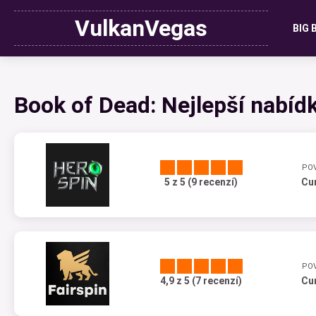
VulkanVegas
BIG 
Book of Dead: Nejlepší nabíd
PO
5 z 5 (9 recenzí)
Cu
PO
4,9 z 5 (7 recenzí)
Cu