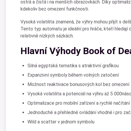
ostrá a čistá i na menších obrazovkách. Díky optimaliza
kdekoliv bez omezení funkčnosti.
Vysoká volatilita znamená, že výhry mohou přijít s delš
Tento typ automatu je ideální pro hráče, kteří hledají
relativně nízkých sázkách.
Hlavní Výhody Book of De
Silná egyptská tematika s atraktivní grafikou
Expanzivní symboly během volných zatočení
Možnost reaktivace bonusových kol bez omezení
Vysoká volatilita a potenciál na výhru až 5 000ná
Optimalizace pro mobilní zařízení a rychlé načítání
Jednoduché a přehledné ovládání vhodné i pro za
Wild a scatter v jednom symbolu