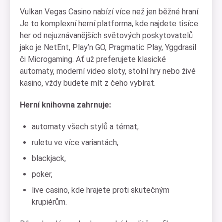
Vulkan Vegas Casino nabízí více než jen běžné hraní.
Je to komplexní herní platforma, kde najdete tisíce
her od nejuznávanějších světových poskytovatelů
jako je NetEnt, Play’n GO, Pragmatic Play, Yggdrasil
či Microgaming. Ať už preferujete klasické
automaty, moderní video sloty, stolní hry nebo živé
kasino, vždy budete mít z čeho vybírat.
Herní knihovna zahrnuje:
automaty všech stylů a témat,
ruletu ve více variantách,
blackjack,
poker,
live casino, kde hrajete proti skutečným
krupiérům.