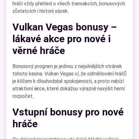
hráči vždy přehled o všech transakcích, bonusových
zůstatcích i historii sázek.
Vulkan Vegas bonusy –
lákavé akce pro nové i
věrné hráče
Bonusový program je jednou z nejsilnějších stránek
tohoto kasina. Vulkan Vegas ví, že odměňování hráčů
je klíčem k dlouhodobé spokojenosti, a proto nabízí
atraktivní akce, které dokážou výrazně navýšit herní
rozpočet.
Vstupní bonusy pro nové
hráče