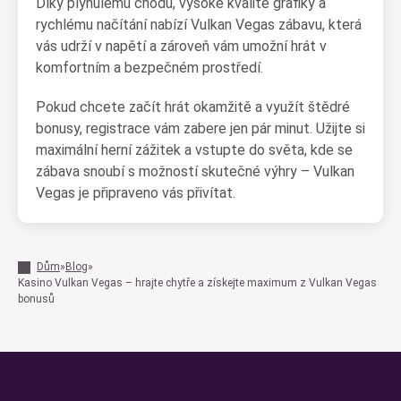
Díky plynulému chodu, vysoké kvalitě grafiky a
rychlému načítání nabízí Vulkan Vegas zábavu, která
vás udrží v napětí a zároveň vám umožní hrát v
komfortním a bezpečném prostředí.
Pokud chcete začít hrát okamžitě a využít štědré
bonusy, registrace vám zabere jen pár minut. Užijte si
maximální herní zážitek a vstupte do světa, kde se
zábava snoubí s možností skutečné výhry – Vulkan
Vegas je připraveno vás přivítat.
Dům
»
Blog
»
Kasino Vulkan Vegas – hrajte chytře a získejte maximum z Vulkan Vegas
bonusů